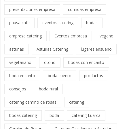
presentaciones empresa
comidas empresa
pausa cafe
eventos catering
bodas
empresa catering
Eventos empresa
vegano
asturias
Asturias Catering
lugares ensueño
vegetariano
otoño
bodas con encanto
boda encanto
boda cuento
productos
consejos
boda rural
catering camino de rosas
catering
bodas catering
boda
catering Luarca
Camino de Rosas
Catering Occidente de Asturias