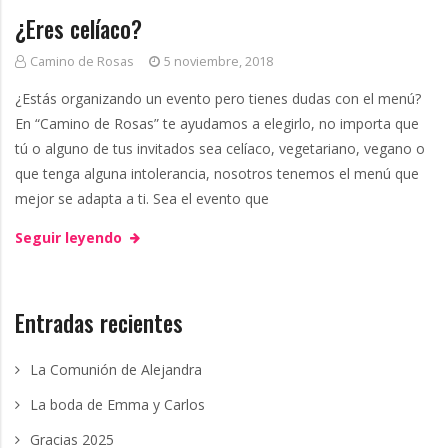
n
¿Eres celíaco?
g
g
Camino de Rosas
5 noviembre, 2018
v
¿Estás organizando un evento pero tienes dudas con el menú?
En “Camino de Rosas” te ayudamos a elegirlo, no importa que
e
tú o alguno de tus invitados sea celíaco, vegetariano, vegano o
que tenga alguna intolerancia, nosotros tenemos el menú que
g
mejor se adapta a ti. Sea el evento que
e
Seguir leyendo
t
Entradas recientes
a
La Comunión de Alejandra
r
La boda de Emma y Carlos
i
Gracias 2025