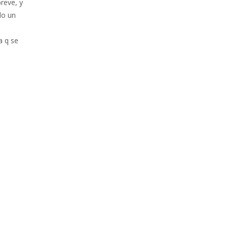
breve, y
do un
a q se