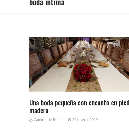
boda intima
o
o
d
s
b
o
e
&
d
a
r
C
i
Una boda pequeña con encanto en pied
n
o
a
madera
t
Camino de Rosas
29 enero, 2019
s
t