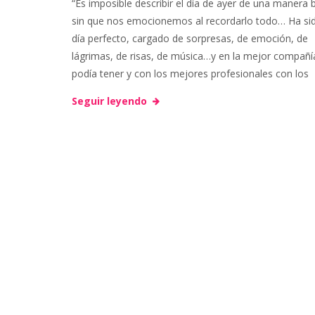
“Es imposible describir el día de ayer de una manera 
i
sin que nos emocionemos al recordarlo todo… Ha si
m
día perfecto, cargado de sorpresas, de emoción, de
a
e
lágrimas, de risas, de música…y en la mejor compañí
a
podía tener y con los mejores profesionales con los
Seguir leyendo
s
r
i
n
g