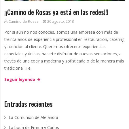
a
g
¡¡Camino de Rosas ya está en las redes!!!
c
Camino de Rosas
20 agosto, 2018
a
Por si aún no nos conoces, somos una empresa con más de
treinta años de experiencia profesional en restauración, catering
t
y atención al cliente. Queremos ofrecerte experiencias
especiales y únicas; hacerte disfrutar de nuevas sensaciones, a
e
través de una cocina moderna y sofisticada o de la manera más
r
tradicional. Te
Seguir leyendo
i
n
Entradas recientes
g
La Comunión de Alejandra
La boda de Emma y Carlos