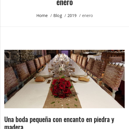
enero
e
&
Home
/
Blog
/
2019
/
enero
r
C
o
a
e
s
t
n
a
e
e
s
r
r
o
i
Una boda pequeña con encanto en piedra y
n
madera