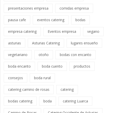
presentaciones empresa
comidas empresa
pausa cafe
eventos catering
bodas
empresa catering
Eventos empresa
vegano
asturias
Asturias Catering
lugares ensueño
vegetariano
otoño
bodas con encanto
boda encanto
boda cuento
productos
consejos
boda rural
catering camino de rosas
catering
bodas catering
boda
catering Luarca
Camino de Rosas
Catering Occidente de Asturias