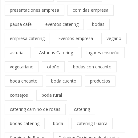
presentaciones empresa
comidas empresa
pausa cafe
eventos catering
bodas
empresa catering
Eventos empresa
vegano
asturias
Asturias Catering
lugares ensueño
vegetariano
otoño
bodas con encanto
boda encanto
boda cuento
productos
consejos
boda rural
catering camino de rosas
catering
bodas catering
boda
catering Luarca
Camino de Rosas
Catering Occidente de Asturias