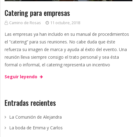
n
g
Catering para empresas
g
Camino de Rosas
11 octubre, 2018
e
Las empresas ya han incluido en su manual de procedimientos
el “catering” para sus reuniones. No cabe duda que éste
m
refuerza su imagen de marca y ayuda al éxito del evento. Una
reunión lleva siempre consigo el trato personal y sea ésta
p
formal o informal, el catering representa un incentivo
r
Seguir leyendo
e
s
Entradas recientes
a
La Comunión de Alejandra
La boda de Emma y Carlos