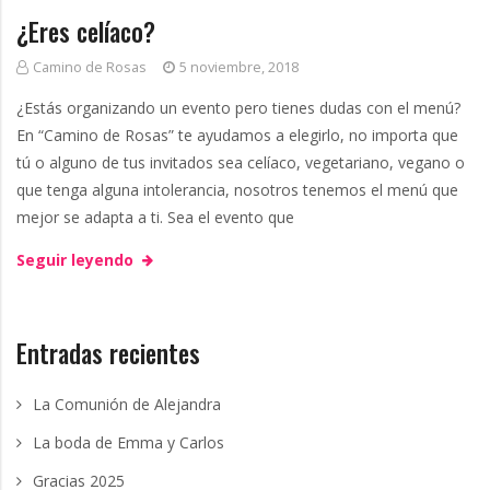
g
¿Eres celíaco?
g
a
Camino de Rosas
5 noviembre, 2018
n
¿Estás organizando un evento pero tienes dudas con el menú?
En “Camino de Rosas” te ayudamos a elegirlo, no importa que
o
tú o alguno de tus invitados sea celíaco, vegetariano, vegano o
que tenga alguna intolerancia, nosotros tenemos el menú que
mejor se adapta a ti. Sea el evento que
Seguir leyendo
Entradas recientes
La Comunión de Alejandra
La boda de Emma y Carlos
Gracias 2025