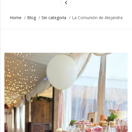
e
&
Home
/
Blog
/
Sin categoría
/
La Comunión de Alejandra
r
C
o
a
s
t
a
e
s
r
i
n