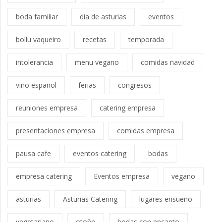
boda familiar
dia de asturias
eventos
bollu vaqueiro
recetas
temporada
intolerancia
menu vegano
comidas navidad
vino español
ferias
congresos
reuniones empresa
catering empresa
presentaciones empresa
comidas empresa
pausa cafe
eventos catering
bodas
empresa catering
Eventos empresa
vegano
asturias
Asturias Catering
lugares ensueño
vegetariano
otoño
bodas con encanto