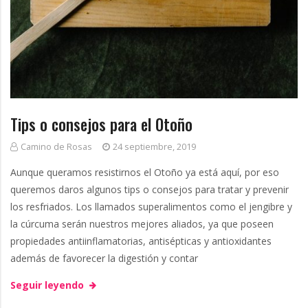
m
g
b
r
e
Tips o consejos para el Otoño
Camino de Rosas
24 septiembre, 2019
Aunque queramos resistirnos el Otoño ya está aquí, por eso
queremos daros algunos tips o consejos para tratar y prevenir
los resfriados. Los llamados superalimentos como el jengibre y
la cúrcuma serán nuestros mejores aliados, ya que poseen
propiedades antiinflamatorias, antisépticas y antioxidantes
además de favorecer la digestión y contar
Seguir leyendo