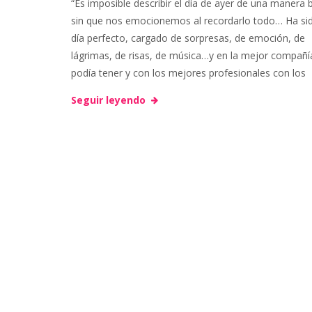
“Es imposible describir el día de ayer de una manera 
i
sin que nos emocionemos al recordarlo todo… Ha si
l
día perfecto, cargado de sorpresas, de emoción, de
a
e
lágrimas, de risas, de música…y en la mejor compañí
i
podía tener y con los mejores profesionales con los
a
Seguir leyendo
s
r
r
i
n
g