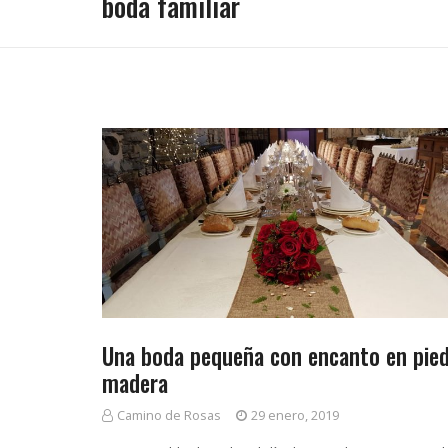
boda familiar
o
o
d
s
b
o
e
&
d
a
r
C
f
Una boda pequeña con encanto en pied
a
o
a
madera
m
Camino de Rosas
29 enero, 2019
s
t