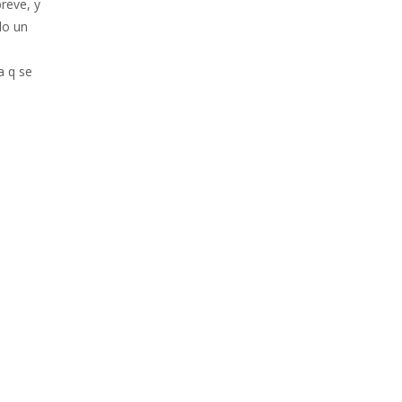
breve, y
do un
a q se